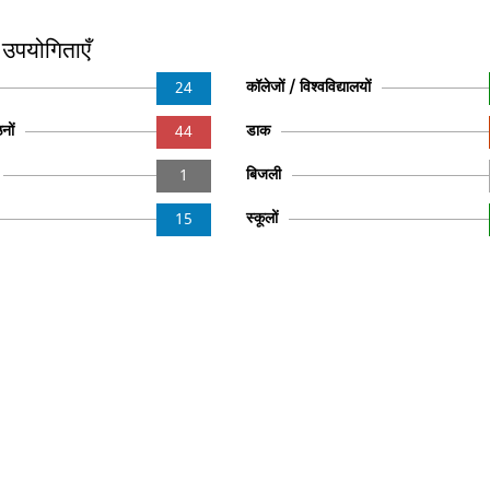
 उपयोगिताएँ
कॉलेजों / विश्वविद्यालयों
24
नों
डाक
44
बिजली
1
स्कूलों
15