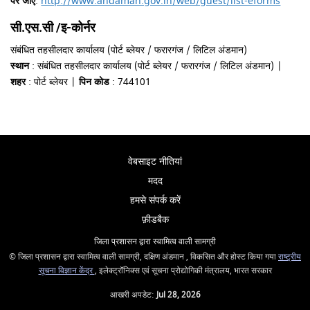
पर जाएँ
:
http://www.andaman.gov.in/web/guest/list-eforms
सी.एस.सी /इ-कोर्नर
संबंधित तहसीलदार कार्यालय (पोर्ट ब्लेयर / फरारगंज / लिटिल अंडमान)
स्थान
: संबंधित तहसीलदार कार्यालय (पोर्ट ब्लेयर / फरारगंज / लिटिल अंडमान) |
शहर
: पोर्ट ब्लेयर |
पिन कोड
: 744101
वेबसाइट नीतियां
मदद
हमसे संपर्क करें
फ़ीडबैक
जिला प्रशासन द्वारा स्वामित्व वाली सामग्री
© जिला प्रशासन द्वारा स्वामित्व वाली सामग्री, दक्षिण अंडमान , विकसित और होस्ट किया गया
राष्ट्रीय
सूचना विज्ञान केंद्र
, इलेक्ट्रॉनिक्स एवं सूचना प्रोद्योगिकी मंत्रालय, भारत सरकार
आखरी अपडेट:
Jul 28, 2026