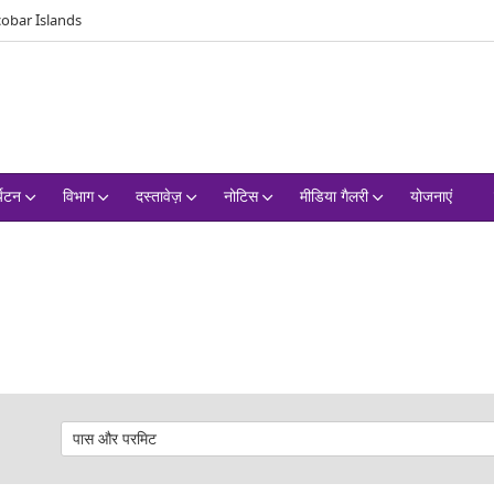
obar Islands
्यटन
विभाग
दस्तावेज़
नोटिस
मीडिया गैलरी
योजनाएं